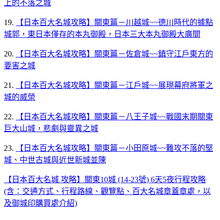
上的不落之城
19.
【日本百大名城攻略】關東篇－川越城~~德川時代的據點
城郭，東日本僅存的本丸御殿，日本三大本丸御殿大廣間
20.
【日本百大名城攻略】關東篇－佐倉城~~鎮守江戶東方的
要害之城
21.
【日本百大名城攻略】關東篇－江戶城~~展現幕府將軍之
城的威榮
22.
【日本百大名城攻略】關東篇－八王子城~~戰國末期關東
巨大山城，悲劇與靈異之城
23.
【日本百大名城攻略】關東篇－小田原城~~難攻不落的堅
城、中世古城與近世新城並陳
【日本百大名城 攻略】關東10城 (14-23號) 6天5夜行程攻略
(含：交通方式、行程路線、觀覽點、百大名城章蓋章處，以
及御城印購買處介紹)