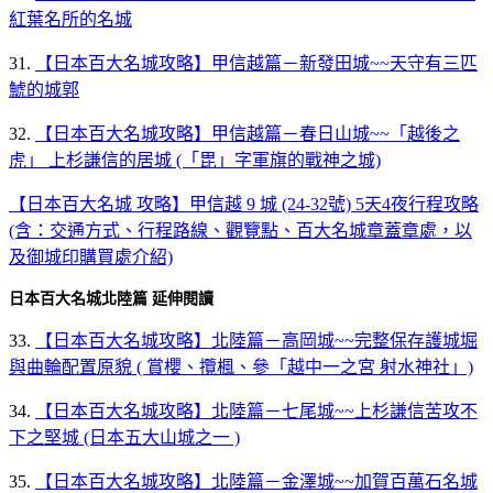
紅葉名所的名城
31.
【日本百大名城攻略】甲信越篇－新發田城~~天守有三匹
鯱的城郭
32.
【日本百大名城攻略】甲信越篇－春日山城~~「越後之
虎」 上杉謙信的居城 (「毘」字軍旗的戰神之城)
【日本百大名城 攻略】甲信越 9 城 (24-32號) 5天4夜行程攻略
(含：交通方式、行程路線、觀覽點、百大名城章蓋章處，以
及御城印購買處介紹)
日本百大名城北陸篇 延伸閱讀
33.
【日本百大名城攻略】北陸篇－高岡城~~完整保存護城堀
與曲輪配置原貌 ( 賞櫻、攬楓、參「越中一之宮 射水神社」)
34.
【日本百大名城攻略】北陸篇－七尾城~~上杉謙信苦攻不
下之堅城 (日本五大山城之一 )
35.
【日本百大名城攻略】北陸篇－金澤城~~加賀百萬石名城