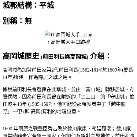
城郭結構：平城
別稱：無
↑ 高岡城大手口跡碑
高岡城歷史
介紹：
(前田利長與高岡城)
高岡城為加賀前田家第2代前田利長(1562-1614)於1609年(慶長
14年)所建，作為隱居之城之用。
據說前田利長會選擇在此築城，並由「富山城」轉移居城，存
屬偶然。因為前田利長曾在附近的「二上山」的「守山城」擔
任城主13年 (1585-1597)，他可能從那時就看中了「越中關
野」一帶 (即 高岡)有利的地理位置。
1600 年關原之戰豐臣秀吉敗於德川家康，苟延殘喘；德川家
康當時雖未完全統一國家，但卻佔有絕對主導地位。前田利長