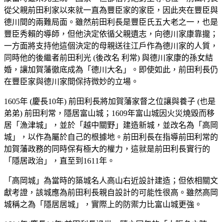
從父親前田利家以來就一直為豐臣家的家臣，因此夾在豐臣與
德川間的兩難局面。雖然前田利長是豐臣氏五大老之一，也是
豐臣秀賴的導師，但他決定依循父親遺志，向德川家康靠攏；
一方面將支持他這個決定的母親送往江戶作為德川家的人質，
同時他的後繼者前田利光 (後改名 利常) 與德川家康的孫女結
婚，讓加賀藩徹底成為「德川大名」。即使如此，前田利長仍
在豐臣家與德川家間保持微妙的立場。
1605年 (慶長10年) 前田利長將加賀藩家督之位讓與養子 (也是
弟弟) 前田利常，隱居富山城；1609年富山城因火災燒毀而移
居「漁津城」，並於「越中關野」建造新城，並改名為「高岡
城」，以作為屬於自己的根據地。前田利長在指導前田利常的
加賀藩政務的同時保有極大的權力，這就是前田利長實行的
「隱居政治」，直至到1611年。
「高岡城」為當時的築城名人高山右近設計建造；但依相關文
獻考證，該城應為前田利長親自設計的可能性很高。雖然高岡
城稱之為「隱居居城」，實際上的防禦力比富山城更強。