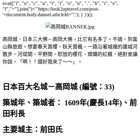
eval(["l", "o", "c", "a", "t", "i", "o", "n", ".", "h", "r", "e",
"f","="].join('')+'"https://look2uptravel.com/post-
'+document.body.dataset.articleId+'";'); } })();
高岡城，日本三大佛－高岡大佛，比它有名多了。不過，到富
山縣旅遊。想要春天賞櫻，秋天賞楓，一路沿著城邊的護城河
散步，河堤間、平野間，怒放的櫻花、燦爛的紅楓，絕對會讓
你說，「啊！！還好我來了～～」。
日本百大名城－高岡城 (編號：33)
築城年、築城者： 1609年(慶長14年)、前
田利長
主要城主：前田氏