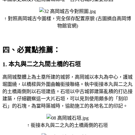
↑ 對照高岡城古今圖樣，完全保存配置原貌 (古圖摘自高岡博
物館官網)
四、必賞點推薦：
1. 本丸與二之丸間土橋的石垣
高岡城整體上為土塁所建的城郭，高岡城以本丸為中心，護城
堀圍繞，以橋樑與外圍曲輪銜接聯絡。執中銜接本丸與二之丸
的土橋兩側則以石垣建造。石垣以中古城郭建築亂積的打込接
建築，仔細觀察這一大片石垣，可以見到使用頗多的「刻印
石」的石塊，為當時築城時，協助施工的各地名工的印記。
↑ 銜接本丸與二之丸的土橋兩側的石垣