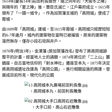
1614年(慶長14年)前田利長過世，隨之同年的「大阪冬之陣」
與隔年的「夏之陣」後，豐臣氏滅亡，江戶幕府成立。1615年
頒布了「一國一城令」，作為加賀藩支城的「高岡城」便成了
廢城。
由1609年「高岡城」建城，至1615年廢城，高岡城只經歷短短
的6-7年歲月，城內的建築物在當時已被摧毀，原來的建築物
蕩然無存，僅存小段石垣與井戶。
1870年(明治3年)、金澤藩 (原加賀藩改名) 發布了將高岡城跡
整平的計畫，經當地人士的請願，1874年將位於「二上山」麓
鎮座，自古當地信仰的「射水神社」遷座至本丸，1875年決定
將高岡城遺址改建為「高岡公園」，進行相關設施的興建，發
展成目前所見，現代化的公園
↑ 高岡城本丸，前田利長雕像
↑ 大手口前，高山右近雕像