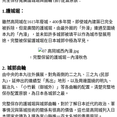
完全保存寬廣護城堀與曲輪 (郭) 配置原貌：
1.護城堀：
雖然高岡城在1615年廢城，400多年間，即使城內建築已完全
被拆除，但是廣闊的護城堀，由最外圈的「外濠」連通至圍繞
本丸的「內濠」，並未如許多城郭被填平以作為城市發展用
途。完整被保留護城堀在日本城郭中極為罕見。
↑ 完整保留的護城堀－內濠秋色
2. 城郭曲輪
由中央的本丸往外擴展，對角兩側的二之丸、三之丸 (民部
丸)，延伸出的連續型「馬出」地形，以及周邊圍繞的明丸、
鍛冶丸、「小竹藪（御城外）」等各曲輪的配置，清楚完整地
保存配置原貌，為日本各城郭之最。
完整保存的護城堀與城郭曲輪，對於了解日本近代的政治、軍
事情況與築城技術的關係有很高的價值，這也是高岡城列入日
本國家史蹟及入選為富山縣唯一百大名城的重要原因。