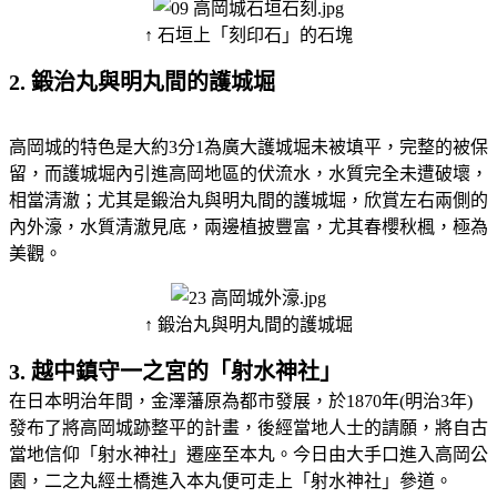
↑ 石垣上「刻印石」的石塊
2. 鍛治丸與明丸間的護城堀
高岡城的特色是大約3分1為廣大護城堀未被填平，完整的被保
留，而護城堀內引進高岡地區的伏流水，水質完全未遭破壞，
相當清澈；尤其是鍛治丸與明丸間的護城堀，欣賞左右兩側的
內外濠，水質清澈見底，兩邊植披豐富，尤其春櫻秋楓，極為
美觀。
↑ 鍛治丸與明丸間的護城堀
3. 越中鎮守一之宮的「射水神社」
在日本明治年間，金澤藩原為都市發展，於1870年(明治3年)
發布了將高岡城跡整平的計畫，後經當地人士的請願，將自古
當地信仰「射水神社」遷座至本丸。今日由大手口進入高岡公
園，二之丸經土橋進入本丸便可走上「射水神社」參道。