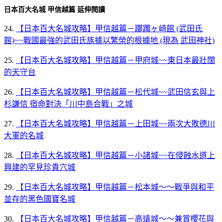
日本百大名城 甲信越篇 延伸閱讀
24.
【日本百大名城攻略】甲信越篇－躑躅ヶ崎館 (武田氏
館)~~戰國最強的武田氏族據以繁榮的根據地 (現為 武田神社)
25.
【日本百大名城攻略】甲信越篇－甲府城~~東日本最壯闊
的天守台
26.
【日本百大名城攻略】甲信越篇－松代城~~武田信玄與上
杉謙信 宿命對決「川中島合戰」之城
27.
【日本百大名城攻略】甲信越篇－上田城~~兩次大敗德川
大軍的名城
28.
【日本百大名城攻略】甲信越篇－小諸城~~在侵蝕水道上
興建的罕見珍貴穴城
29.
【日本百大名城攻略】甲信越篇－松本城～～戰爭與和平
並存的黑色國寶名城
30.
【日本百大名城攻略】甲信越篇－高遠城～～兼賞櫻花與