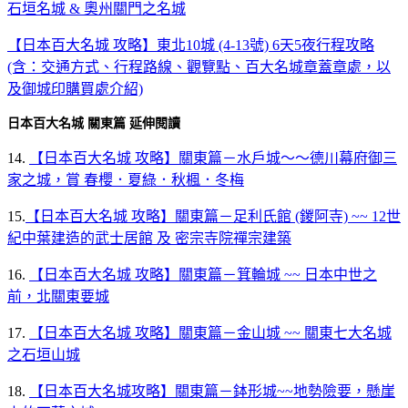
石垣名城 & 奧州關門之名城
【日本百大名城 攻略】東北10城 (4-13號) 6天5夜行程攻略
(含：交通方式、行程路線、觀覽點、百大名城章蓋章處，以
及御城印購買處介紹)
日本百大名城 關東篇 延伸閱讀
14.
【日本百大名城 攻略】關東篇－水戶城～～德川幕府御三
家之城，賞 春櫻．夏綠．秋楓．冬梅
15.
【日本百大名城 攻略】關東篇－足利氏館 (鍐阿寺) ~~ 12世
紀中葉建造的武士居館 及 密宗寺院禪宗建築
16.
【日本百大名城 攻略】關東篇－箕輪城 ~~ 日本中世之
前，北關東要城
17.
【日本百大名城 攻略】關東篇－金山城 ~~ 關東七大名城
之石垣山城
18.
【日本百大名城攻略】關東篇－鉢形城~~地勢險要，懸崖