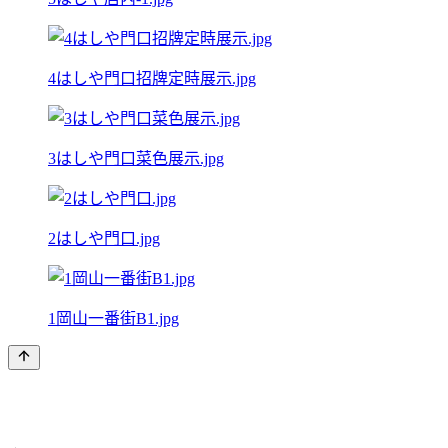
4はしや門口招牌定時展示.jpg
3はしや門口菜色展示.jpg
2はしや門口.jpg
1岡山一番街B1.jpg