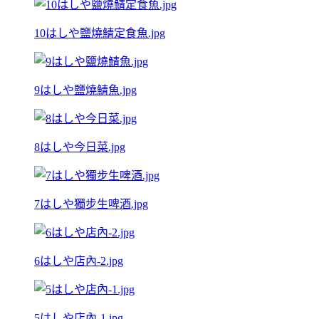
10はしや鹽燒鯖定食魚.jpg
9はしや鹽燒鯖魚.jpg
8はしや今日菜.jpg
7はしや獨步生啤酒.jpg
6はしや店內-2.jpg
5はしや店內-1.jpg