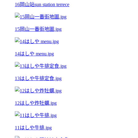
16岡山站sun station terrece
15岡山一番街地圖.jpg
14はしや menu.jpg
13はしや牛排定食.jpg
12はしや炸牡蠣.jpg
11はしや牛排.jpg