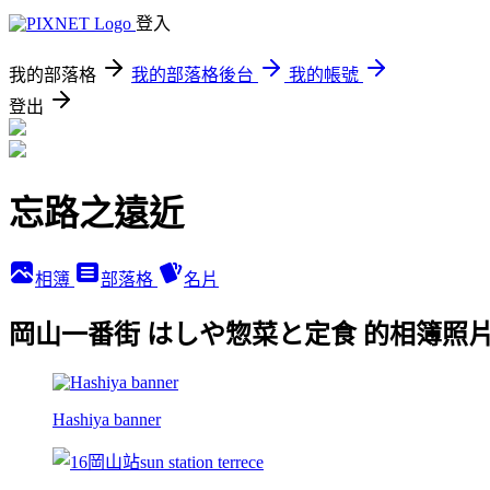
登入
我的部落格
我的部落格後台
我的帳號
登出
忘路之遠近
相簿
部落格
名片
岡山一番街 はしや惣菜と定食 的相簿照
Hashiya banner