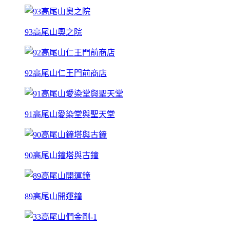
93高尾山奧之院
92高尾山仁王門前商店
91高尾山愛染堂與聖天堂
90高尾山鐘塔與古鐘
89高尾山開運鐘