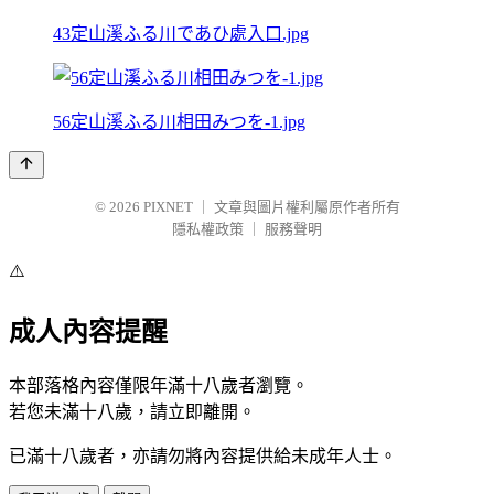
43定山溪ふる川であひ處入口.jpg
56定山溪ふる川相田みつを-1.jpg
© 2026
PIXNET
｜
文章與圖片權利屬原作者所有
隱私權政策
｜
服務聲明
⚠️
成人內容提醒
本部落格內容僅限年滿十八歲者瀏覽。
若您未滿十八歲，請立即離開。
已滿十八歲者，亦請勿將內容提供給未成年人士。